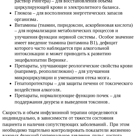
раствор Рингера) – для восстановления объема
циркулирующей крови и электролитного баланса․
Глюкоза – для восполнения энергетических запасов
организма․
Витамины (тиамин, пиридоксин, аскорбиновая кислота)
– для нормализации метаболических процессов и
улучшения функции нервной системы․ Особое значение
имеет введение тиамина (витамина B1), дефицит
которого часто наблюдается при алкогольной
интоксикации и может приводить к развитию
энцефалопатии Вернике․
Препараты, улучшающие реологические свойства крови
(например, реополиглюкин) – для улучшения
микроциркуляции и уменьшения отека мозга․
Гепатопротекторы – для защиты печени от токсического
воздействия алкоголя․
Препараты, нормализующие функцию почек – для
поддержания диуреза и выведения токсинов․
Скорость и объем инфузионной терапии определяются
индивидуально, в зависимости от тяжести состояния
пациента и наличия сопутствующих заболеваний․ При этом
необходимо тщательно контролировать показатели жизненно
важных функций (артериальное давление, пульс, частота