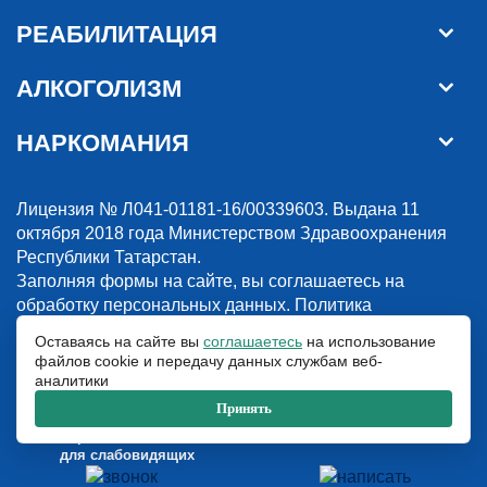
РЕАБИЛИТАЦИЯ
АЛКОГОЛИЗМ
НАРКОМАНИЯ
Лицензия № Л041-01181-16/00339603. Выдана 11
октября 2018 года Министерством Здравоохранения
Республики Татарстан.
Заполняя формы на сайте, вы соглашаетесь на
обработку персональных данных.
Политика
конфиденциальности
Оставаясь на сайте вы
соглашаетесь
на использование
файлов cookie и передачу данных службам веб-
© 2018-2026. Наркологическая клиника “Detox”. Все права защищены.
аналитики
Указанные на сайте цены и информация имеют информационный
характер и не являются публичной офертой.
Принять
ООО «Детокс», ИНН 1660311156, ОГРН 1181690030708
Версия сайта
для слабовидящих