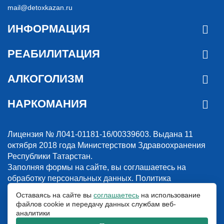
mail@detoxkazan.ru
ИНФОРМАЦИЯ
РЕАБИЛИТАЦИЯ
АЛКОГОЛИЗМ
НАРКОМАНИЯ
Лицензия № Л041-01181-16/00339603. Выдана 11
октября 2018 года Министерством Здравоохранения
Республики Татарстан.
Заполняя формы на сайте, вы соглашаетесь на
обработку персональных данных.
Политика
конфиденциальности
Оставаясь на сайте вы
соглашаетесь
на использование
файлов cookie и передачу данных службам веб-
© 2018-2026. Наркологическая клиника “Detox”. Все права защищены.
аналитики
Указанные на сайте цены и информация имеют информационный
характер и не являются публичной офертой.