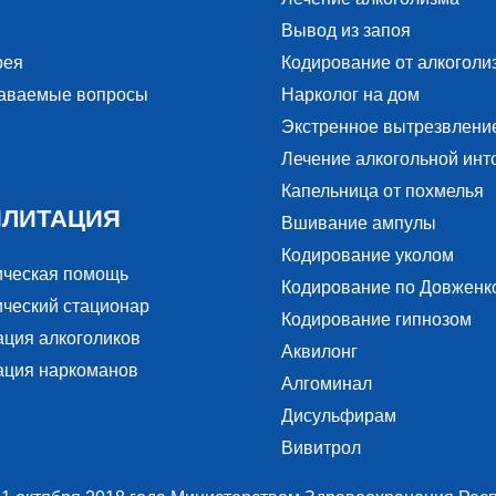
Вывод из запоя
рея
Кодирование от алкоголи
даваемые вопросы
Нарколог на дом
Экстренное вытрезвлени
Лечение алкогольной инт
Капельница от похмелья
ИЛИТАЦИЯ
Вшивание ампулы
Кодирование уколом
ическая помощь
Кодирование по Довженк
ческий стационар
Кодирование гипнозом
ация алкоголиков
Аквилонг
ация наркоманов
Алгоминал
Дисульфирам
Вивитрол