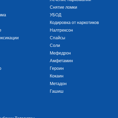
Снятие ломки
зма
УБОД
Кодировка от наркотиков
е
Налтрексон
оксикации
Спайсы
Соли
Мефедрон
Амфетамин
о
Героин
Кокаин
Метадон
Гашиш