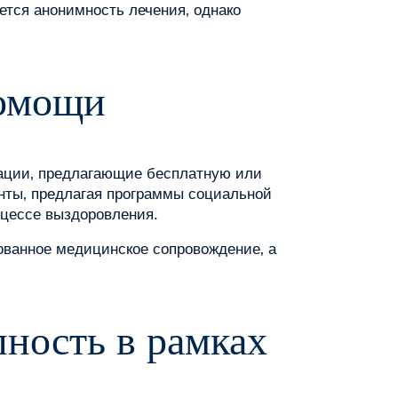
ется анонимность лечения‚ однако
помощи
ации‚ предлагающие бесплатную или
анты‚ предлагая программы социальной
оцессе выздоровления.
рованное медицинское сопровождение‚ а
пность в рамках