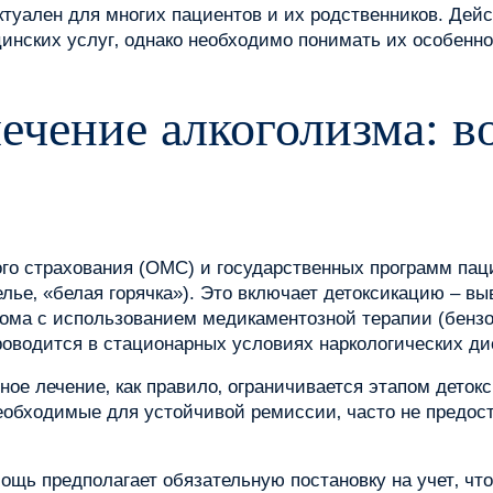
ктуален для многих пациентов и их родственников. Дей
нских услуг‚ однако необходимо понимать их особенно
лечение алкоголизма: 
го страхования (ОМС) и государственных программ пац
лье‚ «белая горячка»). Это включает детоксикацию – вы
рома с использованием медикаментозной терапии (бенз
роводится в стационарных условиях наркологических ди
нное лечение‚ как правило‚ ограничивается этапом дето
еобходимые для устойчивой ремиссии‚ часто не предос
ощь предполагает обязательную постановку на учет‚ чт